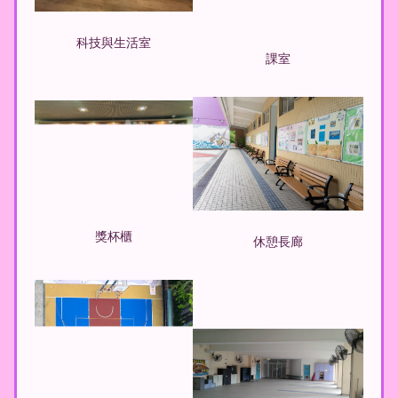
科技與生活室
課室
獎杯櫃
休憩長廊