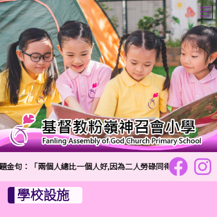
T
句：「兩個人總比一個人好,因為二人勞碌同得美好的果效。」傳道
學校設施