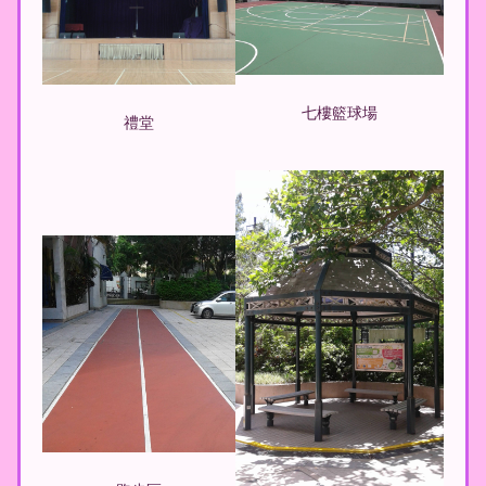
七樓籃球場
禮堂