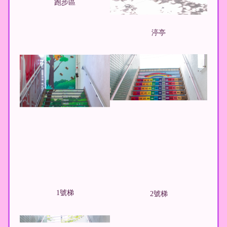
跑步區
渟亭
1號梯
2號梯