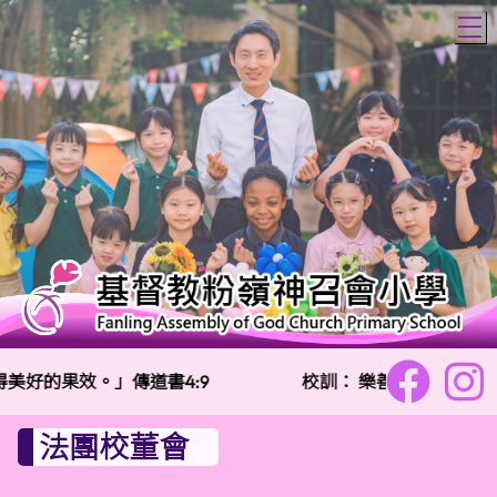
T
美好的果效。」傳道書4:9
校訓：
樂善勇敢 信愛勤誠
法團校董會