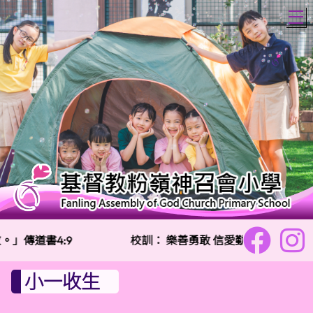
T
」傳道書4:9
校訓：
樂善勇敢 信愛勤誠
小一收生