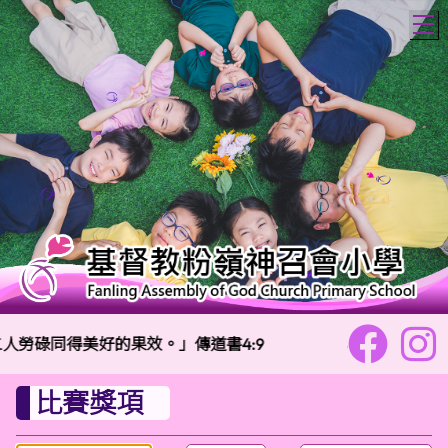
T
勞碌同得美好的果效。」傳道書4:9
校訓：
樂善勇敢
比賽獎項