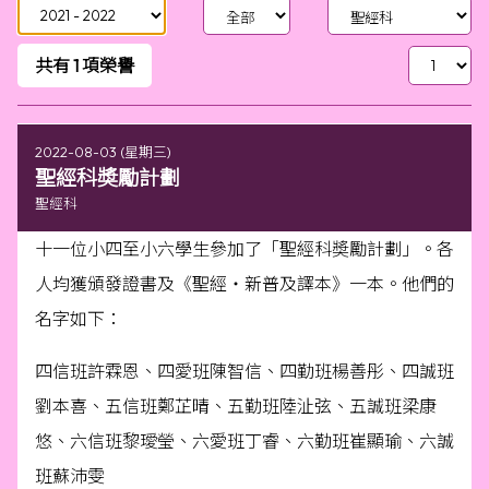
共有
1
項榮譽
2022-08-03 (星期三)
聖經科奬勵計劃
聖經科
十一位小四至小六學生參加了「聖經科奬勵計劃」。各
人均獲頒發證書及《聖經‧新普及譯本》一本。他們的
名字如下：
四信班許霖恩、四愛班陳智信、四勤班楊善彤、四誠班
劉本喜、五信班鄭芷晴、五勤班陸沚弦、五誠班梁康
悠、六信班黎璦瑩、六愛班丁睿、六勤班崔顯瑜、六誠
班蘇沛雯