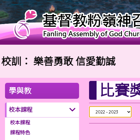
：
樂善勇敢 信愛勤誠
比賽
學與教
校本課程
校本課程
課程特色