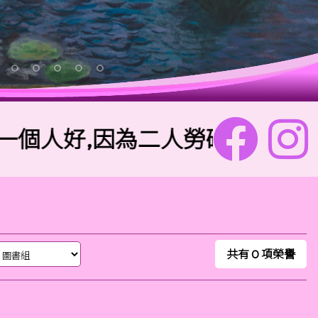
好,因為二人勞碌同得美好的果效
共有
0
項榮譽