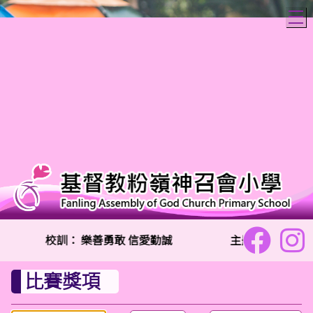
T
校訓：
樂善勇敢 信愛勤誠
主題金句：「兩個
比賽獎項