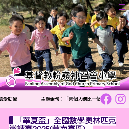
T
信愛勤誠
主題金句：「兩個人總比一個人好,因為二人
「華夏盃」全國數學奧林匹克
邀請賽2025(華南賽區)