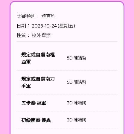
比賽類別： 體育科
日期： 2025-10-24 (星期五)
性質： 校外舉辦
規定或自選南棍
5D 陳鋯哲
亞軍
規定或自選南刀
5D 陳鋯哲
季軍
五步拳 冠軍
3D 陳穎陶
初級南拳 優異
3D 陳穎陶