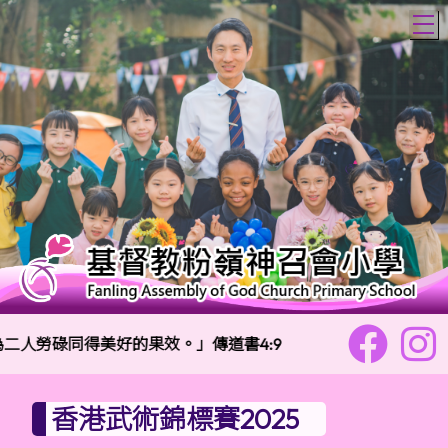
T
二人勞碌同得美好的果效。」傳道書4:9
校訓：
樂善
香港武術錦標賽2025