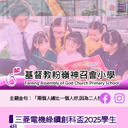
T
主題金句：「兩個人總比一個人好,因為二人勞碌同得美好的果
三菱電機綠續創科盃2025學生
組