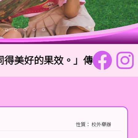
好的果效。」傳道書4:9
性質： 校外舉辦