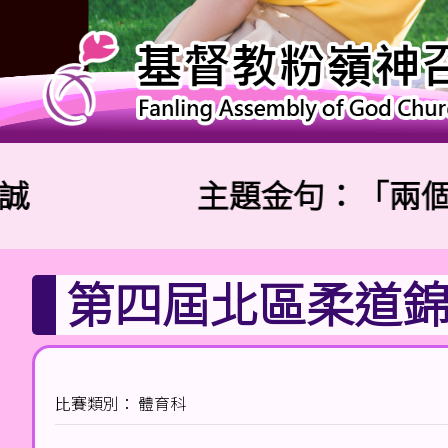
主題金句：「兩個人總
第四屆北區柔道
比賽類別： 體育科