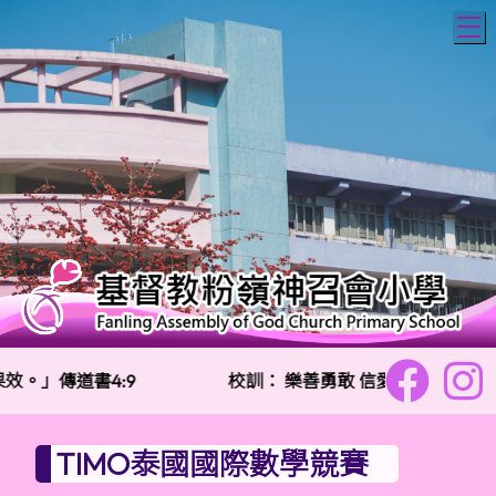
T
。」傳道書4:9
校訓：
樂善勇敢 信愛勤誠
TIMO泰國國際數學競賽