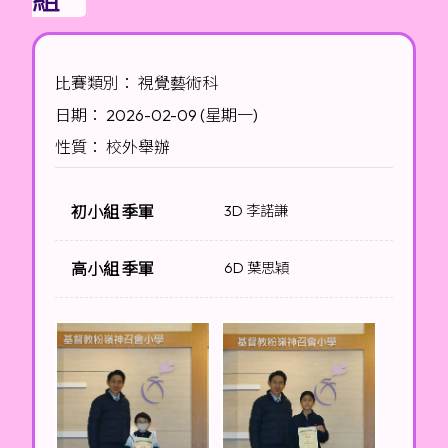
比賽類別： 視覺藝術科
日期： 2026-02-09 (星期一)
性質： 校外舉辦
初小組 季軍
3D 李諾謙
高小組 季軍
6D 葉思穎