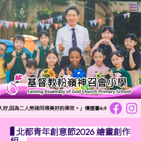
T
好,因為二人勞碌同得美好的果效。」傳道書4:9
校訓
北都青年創意節2026 繪畫創作
組