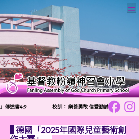
T
傳道書4:9
校訓：
樂善勇敢 信愛勤誠
主
德國「2025年國際兒童藝術創
作大賽」