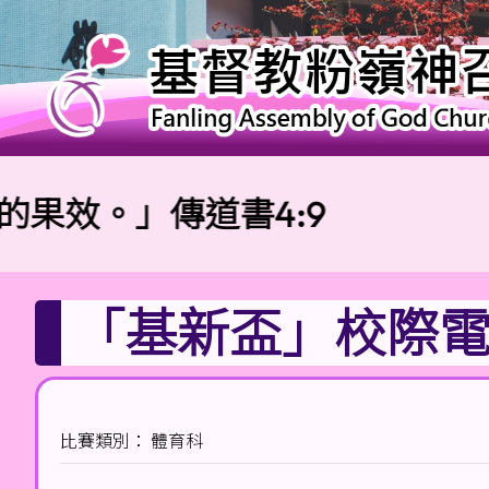
效。」傳道書4:9
校
「基新盃」校際
比賽類別： 體育科