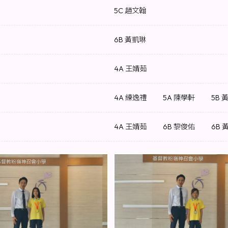
5C 趙文翰
6B 黃凱琳
4A 王婧茹
4A 練逸禮
5A 陳學軒
5B 
4A 王婧茹
6B 黎俊佑
6B 