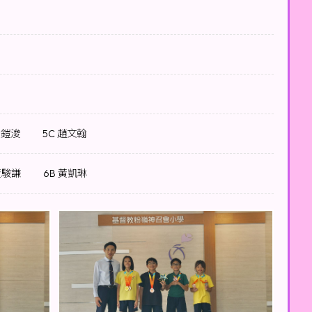
黃鎧浚
5C 趙文翰
黃駿謙
6B 黃凱琳