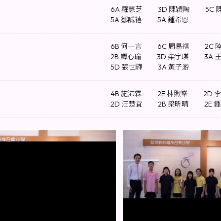
6A 羅慧芝
3D 陳穎陶
5C 
5A 鄒誠禧
5A 鍾希恩
6B 何一言
6C 周易祺
2C 
2B 譚心瑜
3D 柴宇琪
3A 
5D 張世驊
3A 黃子游
4B 施沛霖
2E 林煦峯
2D 
2D 汪楚宜
2B 梁昕晴
2E 