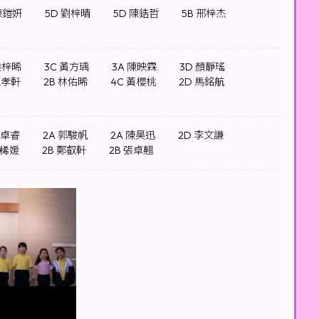
陳鎧妍
5D 劉梓晴
5D 陳鋯哲
5B 邢梓杰
陸梓晞
3C 黃方瑀
3A 陳映霖
3D 顏靜瑤
王孝軒
2B 林佑晞
4C 黃櫻桃
2D 馬銘航
李卓睿
2A 郭駿帆
2A 陳昊迅
2D 李文謙
鍾桸媛
2B 鄭叡軒
2B 張卓翹