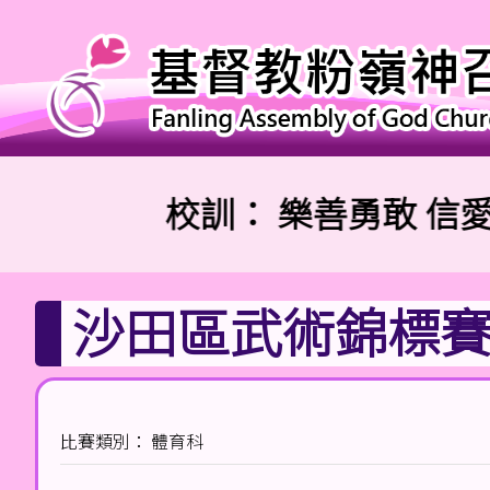
校訓：
樂善勇敢 信愛勤
沙田區武術錦標賽2
比賽類別： 體育科