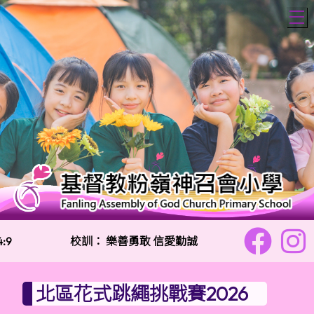
T
9
校訓：
樂善勇敢 信愛勤誠
主題金句：「
北區花式跳繩挑戰賽2026