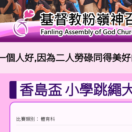
好,因為二人勞碌同得美好的果效
香島盃 小學跳繩大
比賽類別： 體育科