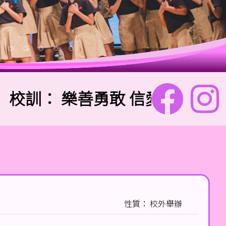
訓：
樂善勇敢 信愛勤誠
性質： 校外舉辦