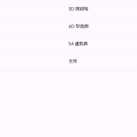
3D 陳穎陶
6D 黎逸朗
5A 盧懿晨
全隊