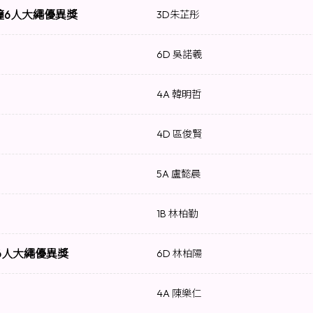
分鐘6人大繩優異獎
3D朱芷彤
6D 吳諾羲
4A 韓明哲
4D 區俊賢
5A 盧懿晨
1B 林柏勤
 6人大繩優異獎
6D 林柏陽
4A 陳樂仁