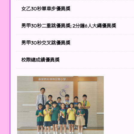
女乙30秒單車步優異獎
男甲30秒二重跳優異獎; 2分鐘6人大繩優異獎
男甲30秒交叉跳優異獎
校際總成績優異獎