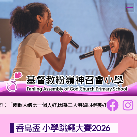
T
：「兩個人總比一個人好,因為二人勞碌同得美好的果效。」傳道書
香島盃 小學跳繩大賽2026