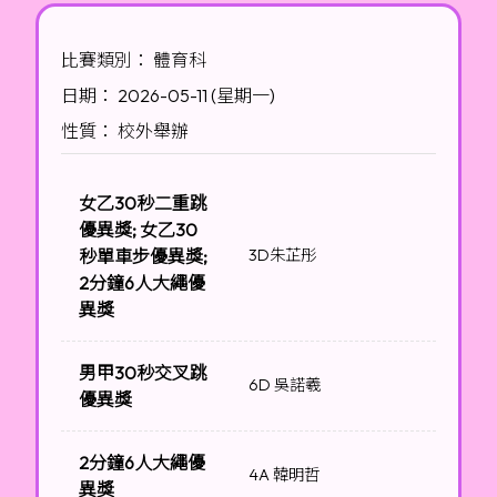
比賽類別： 體育科
日期： 2026-05-11 (星期一)
性質： 校外舉辦
女乙30秒二重跳
優異獎; 女乙30
秒單車步優異獎;
3D朱芷彤
2分鐘6人大繩優
異獎
男甲30秒交叉跳
6D 吳諾羲
優異獎
2分鐘6人大繩優
4A 韓明哲
異獎