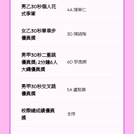
男乙30秒個人花
4A 陳樂仁
式季軍
女乙30秒單車步
3D 陳穎陶
優異獎
男甲30秒二重跳
優異獎; 2分鐘6人
6D 黎逸朗
大繩優異獎
男甲30秒交叉跳
5A 盧懿晨
優異獎
校際總成績優異
全隊
獎