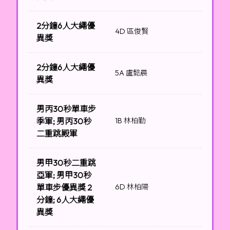
2分鐘6人大繩優
4D 區俊賢
異獎
2分鐘6人大繩優
5A 盧懿晨
異獎
男丙30秒單車步
季軍; 男丙30秒
1B 林柏勤
二重跳殿軍
男甲30秒二重跳
亞軍; 男甲30秒
單車步優異獎 2
6D 林柏陽
分鐘; 6人大繩優
異獎