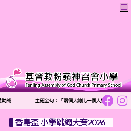
T
愛勤誠
主題金句：「兩個人總比一個人好,因為二人勞碌
香島盃 小學跳繩大賽2026