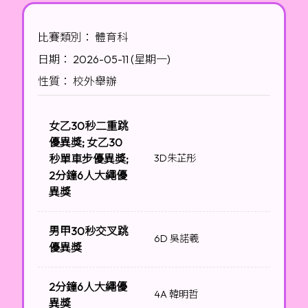
比賽類別： 體育科
日期： 2026-05-11 (星期一)
性質： 校外舉辦
女乙30秒二重跳
優異獎; 女乙30
秒單車步優異獎;
3D朱芷彤
2分鐘6人大繩優
異獎
男甲30秒交叉跳
6D 吳諾羲
優異獎
2分鐘6人大繩優
4A 韓明哲
異獎