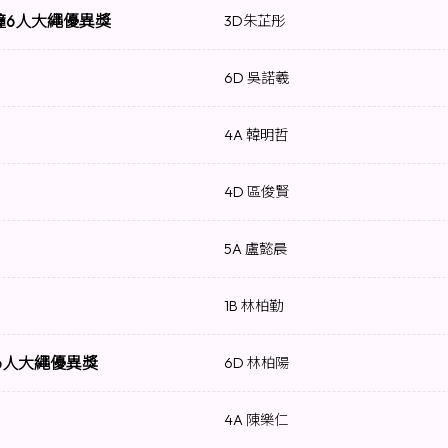
分鐘6人大繩優異獎
3D朱芷彤
6D 吳諾羲
4A 韓明哲
4D 區俊賢
5A 盧懿晨
1B 林柏勤
 6人大繩優異獎
6D 林柏陽
4A 陳樂仁