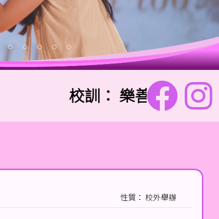
校訓：
樂善勇敢 信愛勤誠
性質： 校外舉辦