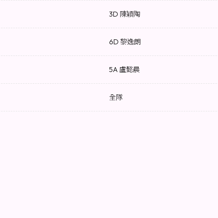
3D 陳穎陶
6D 黎逸朗
5A 盧懿晨
全隊