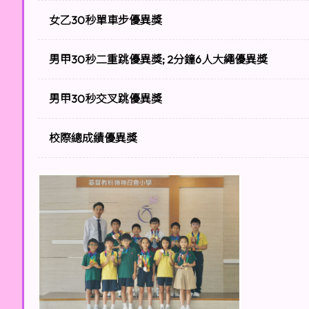
女乙30秒單車步優異獎
男甲30秒二重跳優異獎; 2分鐘6人大繩優異獎
男甲30秒交叉跳優異獎
校際總成績優異獎