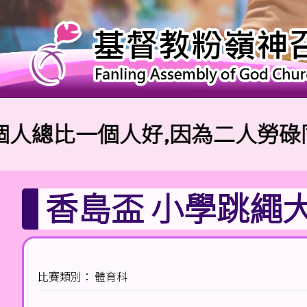
比一個人好,因為二人勞碌同得美
香島盃 小學跳繩大
比賽類別： 體育科