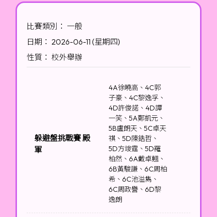
比賽類別： 一般
日期： 2026-06-11 (星期四)
性質： 校外舉辦
4A徐曉高、4C郭
子豪、4C黎逸孚、
4D許俊諾、4D譚
一笑、5A鄭凱元、
5B盧朗天、5C卓天
躲避盤挑戰賽 殿
祺、5D陳鋯哲、
5D方竣霆、5D羅
軍
柏然、6A戴卓翹、
6B黃駿謙、6C周柏
希、6C池溢雋、
6C周政譽、6D黎
逸朗