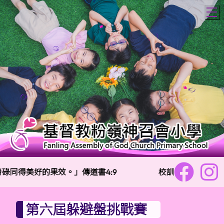
T
碌同得美好的果效。」傳道書4:9
校訓：
樂善勇敢 信
第六屆躲避盤挑戰賽