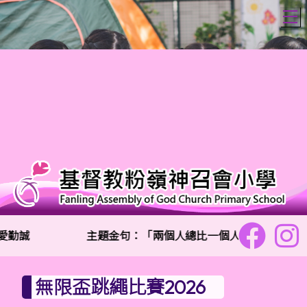
T
愛勤誠
主題金句：「兩個人總比一個人好,因為二人勞
無限盃跳繩比賽2026