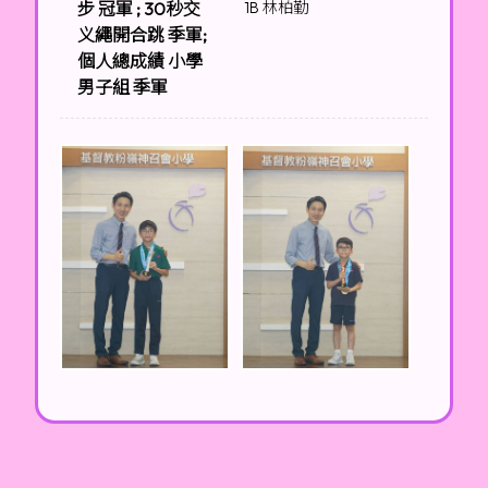
步 冠軍 ; 30秒交
1B 林柏勤
义繩開合跳 季軍;
個人總成績 小學
男子組 季軍