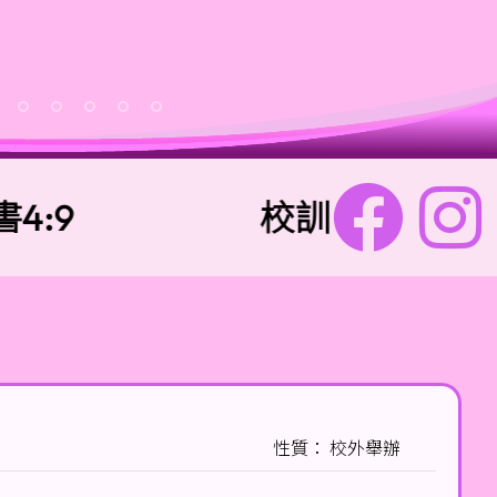
9
校訓：
樂善勇敢 
性質： 校外舉辦