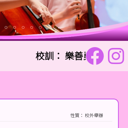
校訓：
樂善勇敢 信愛勤誠
性質： 校外舉辦