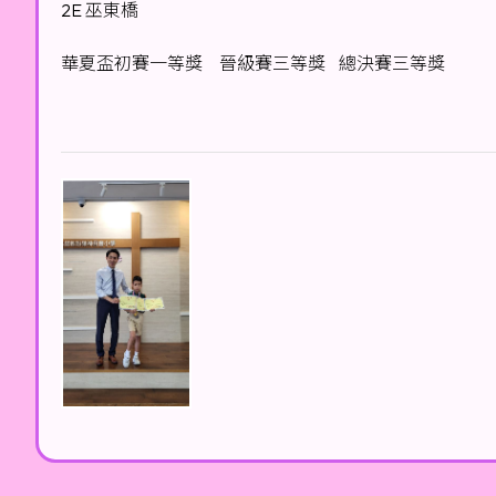
2E 巫東橋
華夏盃初賽一等獎 晉級賽三等獎 總決賽三等獎