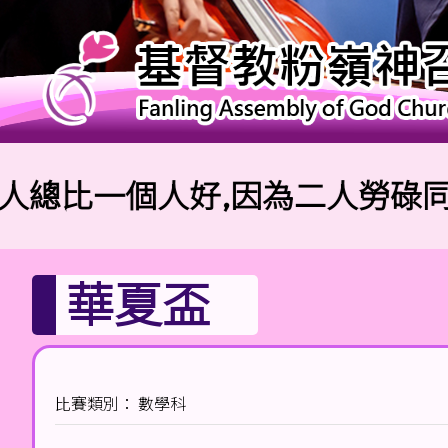
比一個人好,因為二人勞碌同得美
華夏盃
比賽類別： 數學科