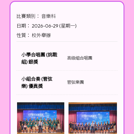
比賽類別： 音樂科
日期： 2026-06-29 (星期一)
性質： 校外舉辦
小學合唱團 (挑戰
高級組合唱團
組) 銀獎
小組合奏 (管弦
管弦樂團
樂) 優異獎