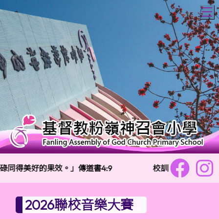
T
同得美好的果效。」傳道書4:9
校訓：
樂善勇敢 信
2026聯校音樂大賽