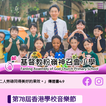
T
人勞碌同得美好的果效。」傳道書4:9
校訓：
樂善勇
第78屆香港學校音樂節