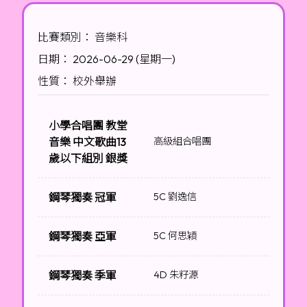
比賽類別： 音樂科
日期： 2026-06-29 (星期一)
性質： 校外舉辦
小學合唱團 教堂
音樂 中文歌曲13
高級組合唱團
歲以下組別 銀獎
鋼琴獨奏 冠軍
5C 劉逸信
鋼琴獨奏 亞軍
5C 何思穎
鋼琴獨奏 季軍
4D 朱籽源