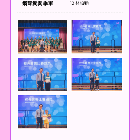
鋼琴獨奏 季軍
1B 林柏勤