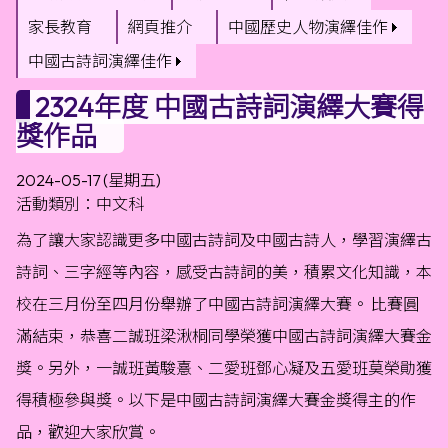
家長教育
網頁推介
中國歷史人物演繹佳作
中國古詩詞演繹佳作
2324年度 中國古詩詞演繹大賽得
獎作品
2024-05-17 (星期五)
活動類別：中文科
為了讓大家認識更多中國古詩詞及中國古詩人，學習演繹古
詩詞、三字經等內容，感受古詩詞的美，積累文化知識，本
校在三月份至四月份舉辦了中國古詩詞演繹大賽。 比賽圓
滿結束，恭喜二誠班梁湫桐同學榮獲中國古詩詞演繹大賽金
獎。另外，一誠班黃駿憙、二愛班鄧心凝及五愛班莫榮勛獲
得積極參與獎。以下是中國古詩詞演繹大賽金獎得主的作
品，歡迎大家欣賞。