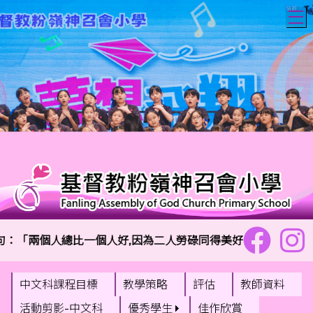
T
：「兩個人總比一個人好,因為二人勞碌同得美好的果效。」傳道書
中文科課程目標
教學策略
評估
教師資料
活動剪影-中文科
優秀學生
佳作欣賞