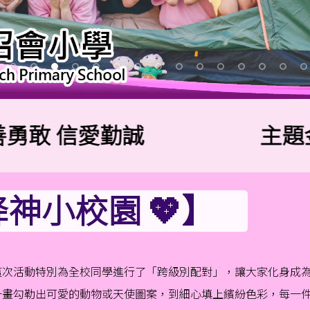
 信愛勤誠
主題金句
降神小校園 💖】
這次活動特別為全校同學進行了「跨級別配對」，讓大家化身成為彼此
一畫勾勒出可愛的動物或天使圖案，到細心填上繽紛色彩，每一件