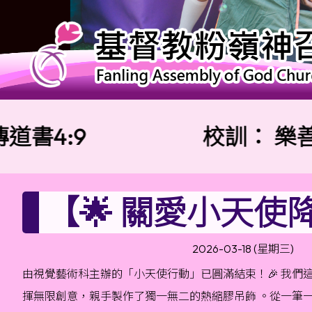
:9
校訓：
樂善勇敢
【🌟 關愛小天使
2026-03-18 (星期三)
由視覺藝術科主辦的「小天使行動」已圓滿結束！🎉 我們
揮無限創意，親手製作了獨一無二的熱縮膠吊飾 。從一筆