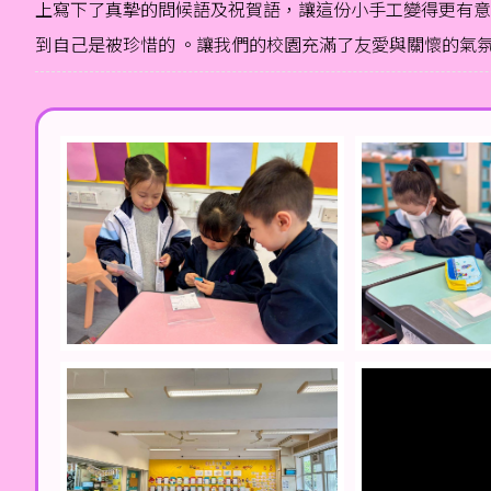
上寫下了真摯的問候語及祝賀語，讓這份小手工變得更有意義
到自己是被珍惜的 。讓我們的校園充滿了友愛與關懷的氣