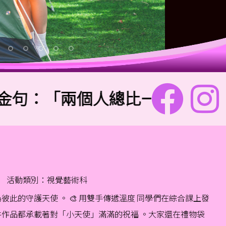
：「兩個人總比一個人好,因為二
活動類別：視覺藝術科
的守護天使 。 🎨 用雙手傳遞溫度 同學們在綜合課上發
作品都承載著對「小天使」滿滿的祝福 。大家還在禮物袋