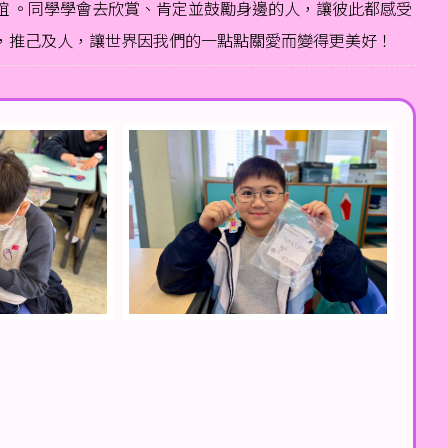
情誼 。同學學會去欣賞、肯定並鼓勵身邊的人，讓彼此都感受
起，推己及人，讓世界因我們的一點點關愛而變得更美好！