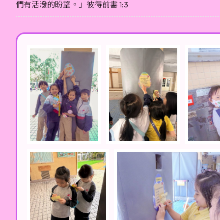
們有活潑的盼望。」彼得前書 1:3