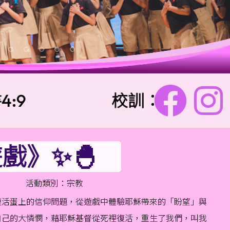
校訓：
樂善勇敢 信愛
蛋遊戲》✨🐣
活動類別：宗教
答復活蛋上的信仰問題，從遊戲中體驗耶穌帶來的「盼望」與
照自己的大憐憫，藉耶穌基督從死裡復活，重生了我們，叫我