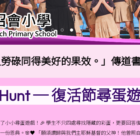
得美好的果效。」傳道書4:9
gg Hunt ─ 復活節尋
行了小小尋蛋遊戲！🎉 學生不只四處尋找隱藏的彩蛋，更要回
一份恩典。🌸♥️ 「願頌讚歸與我們主耶穌基督的父神！他曾