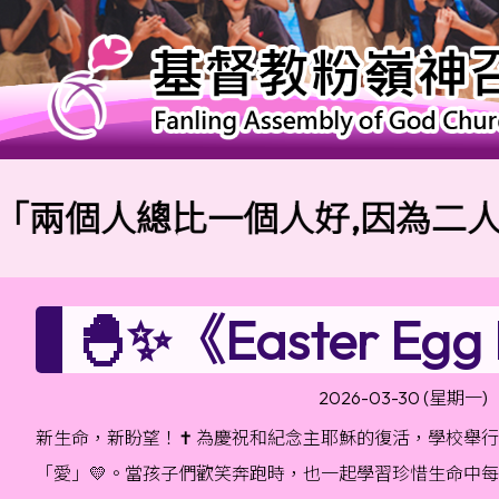
人總比一個人好,因為二人勞碌同
🐣✨《Easter E
2026-03-30 (星期一)
新生命，新盼望！✝️ 為慶祝和紀念主耶穌的復活，學校舉
「愛」💛。當孩子們歡笑奔跑時，也一起學習珍惜生命中每