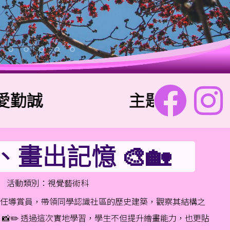
誠
主題金句：「兩個人
出記憶 🎨🏡
活動類別：視覺藝術科
任導賞員，帶領同學認識社區的歷史建築，觀察其結構之
📸✏️ 透過這次實地學習，學生不但提升繪畫能力，也更貼