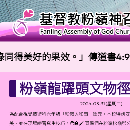
美好的果效。」傳道書4:9
粉嶺龍躍頭文物徑
2026-03-31 (星期二)
為配合視覺藝術科六年級「粉嶺人和事」單元，本校特別安
美，並在現場練習寫生技巧。🧑🏫🖌️ 同學們在粉嶺松