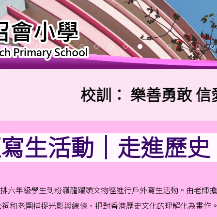
校訓：
樂善勇敢 信愛勤
寫生活動｜走進歷史、畫
排六年級學生到粉嶺龍躍頭文物徑進行戶外寫生活動。由老師擔
嶺鄧公祠和老圍捕捉光影與線條，把對香港歷史文化的理解化為畫作。