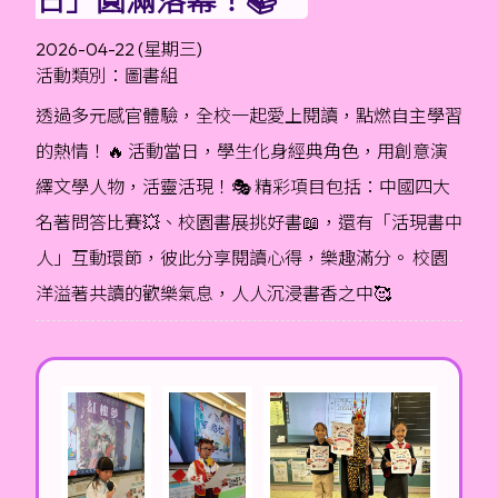
2026-04-22 (星期三)
活動類別：圖書組
透過多元感官體驗，全校一起愛上閱讀，點燃自主學習
的熱情！🔥 活動當日，學生化身經典角色，用創意演
繹文學人物，活靈活現！🎭 精彩項目包括：中國四大
名著問答比賽💥、校園書展挑好書📖，還有「活現書中
人」互動環節，彼此分享閱讀心得，樂趣滿分。 校園
洋溢著共讀的歡樂氣息，人人沉浸書香之中🥰