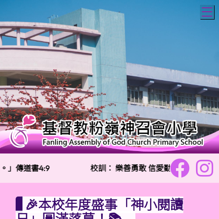
T
」傳道書4:9
校訓：
樂善勇敢 信愛勤誠
🎉本校年度盛事「神小閱讀
日」圓滿落幕！📚