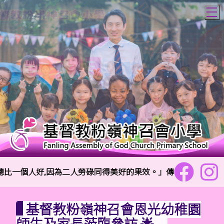
T
一個人好,因為二人勞碌同得美好的果效。」傳道書4:9
基督教粉嶺神召會恩光幼稚園
師生及家長蒞臨參訪 🌟