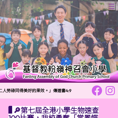
T
人勞碌同得美好的果效。」傳道書4:9
校訓：
樂善勇
🔎第七屆全港小學生物速查
100比賽，我校勇奪「裳鳳蝶