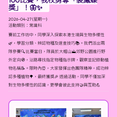
獎」！🦋✨
2026-04-27 (星期一)
活動類別：常識科
賽前工作坊中，同學深入探索本港生境與生物多樣性
🌿，學習分類、辨認物種及速查技巧📚。我們派出兩
隊參賽🔍 比賽當日，隊員於大帽山⛰️郊野公園進行野
外定向🧭，沿路尋找指定物種指示牌，觀察並記錄動植
物名稱📝。限時內⏰，大家發揮出色團隊精神，成功辨
認多種植物🌳，最終獲獎🎉 透過活動，同學不僅加深
對生物多樣性的認識，更學會彼此支持🤝與互助💪