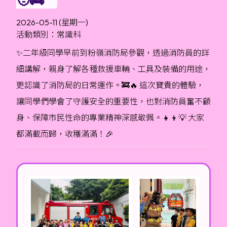
2026-05-11 (星期一)
活動類別：常識科
✨二年級同學早前到粉嶺消防局參觀，透過消防員的詳
細講解，親身了解各種救援車輛、工具及裝備的用途，
更認識了消防局的日常運作。🚒🔥 這次寶貴的體驗，
讓同學們學會了守護安全的重要性，也對消防員奮不顧
身、保障市民性命的專業精神深感敬佩。👧👦💡 大家
都滿載而歸，收穫滿滿！🎉