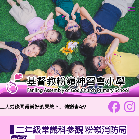
T
人勞碌同得美好的果效。」傳道書4:9
校訓：
樂善勇
二年級常識科參觀 粉嶺消防局
🧑‍🚒