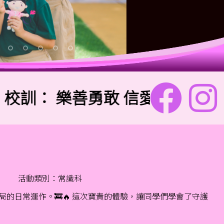
訓：
樂善勇敢 信愛勤誠
活動類別：常識科
日常運作。🚒🔥 這次寶貴的體驗，讓同學們學會了守護