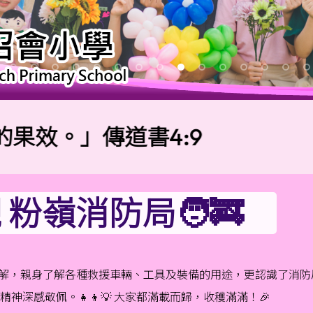
。」傳道書4:9
校
粉嶺消防局🧑‍🚒
解，親身了解各種救援車輛、工具及裝備的用途，更認識了消防局的
深感敬佩。👧👦💡 大家都滿載而歸，收穫滿滿！🎉