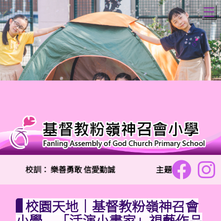
T
校訓：
樂善勇敢 信愛勤誠
主題金句：「兩個人
校園天地｜基督教粉嶺神召會
小學 「活演小畫家」視藝作品