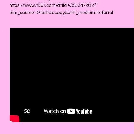
https://www.hk01.com/article/60347202?
utm_source=01articlecopy&utm_medium=referral