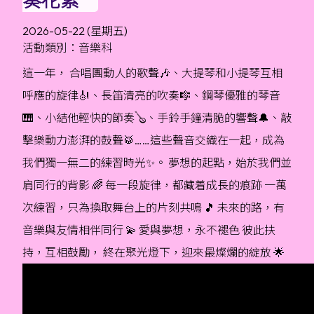
2026-05-22 (星期五)
活動類別：音樂科
這一年， 合唱團動人的歌聲🎶、大提琴和小提琴互相
呼應的旋律🎻、長笛清亮的吹奏🎼、鋼琴優雅的琴音
🎹、小結他輕快的節奏🪕、手鈴手鐘清脆的響聲🔔、敲
擊樂動力澎湃的鼓聲🥁……這些聲音交織在一起，成為
我們獨一無二的練習時光✨。 夢想的起點，始於我們並
肩同行的背影 🌈 每一段旋律，都藏着成長的痕跡 一萬
次練習，只為換取舞台上的片刻共鳴 🎵 未來的路，有
音樂與友情相伴同行 💫 愛與夢想，永不褪色 彼此扶
持，互相鼓勵， 終在聚光燈下，迎來最燦爛的綻放 🌟