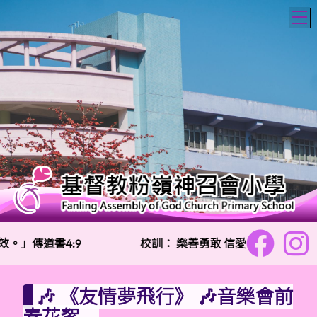
T
。」傳道書4:9
校訓：
樂善勇敢 信愛勤誠
🎶 《友情夢飛行》 🎶音樂會前
奏花絮