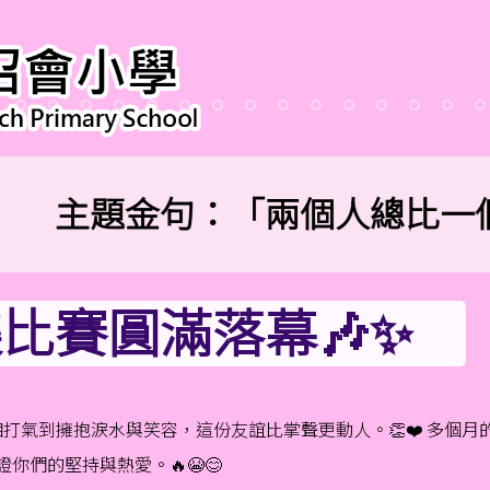
主題金句：「兩個人總比一個
比賽圓滿落幕🎶✨
相打氣到擁抱淚水與笑容，這份友誼比掌聲更動人。👏❤️ 多個月
證你們的堅持與熱愛。🔥😭😊