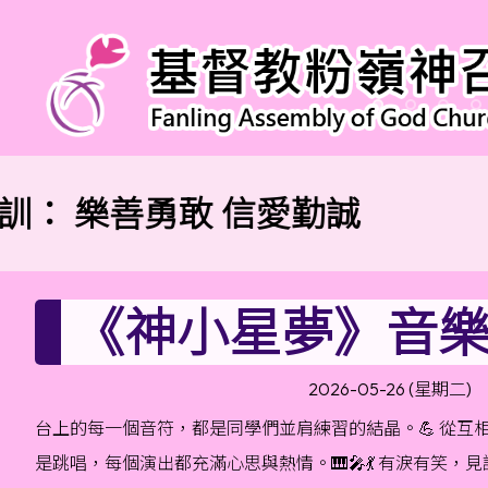
訓：
樂善勇敢 信愛勤誠
《神小星夢》音樂
2026-05-26 (星期二)
台上的每一個音符，都是同學們並肩練習的結晶。💪 從互
是跳唱，每個演出都充滿心思與熱情。🎹🎤💃 有淚有笑，見