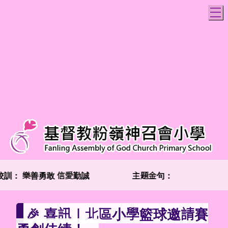
T
校訓：
樂善勇敢 信愛勤誠
主題金句：「兩個人總比一個
🎉 喜訊｜北區小學籃球邀請賽
勇創佳績！