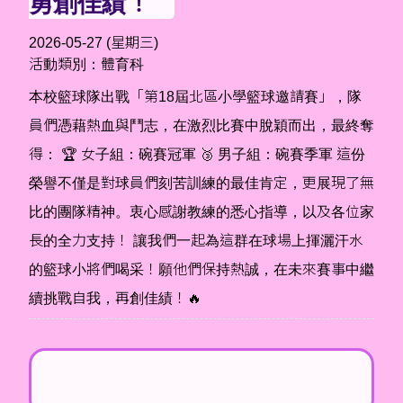
2026-05-27 (星期三)
活動類別：體育科
本校籃球隊出戰「第18屆北區小學籃球邀請賽」，隊員
們憑藉熱血與鬥志，在激烈比賽中脫穎而出，最終奪
得： 🏆 女子組：碗賽冠軍 🥉 男子組：碗賽季軍 這份
榮譽不僅是對球員們刻苦訓練的最佳肯定，更展現了無
比的團隊精神。衷心感謝教練的悉心指導，以及各位家
長的全力支持！ 讓我們一起為這群在球場上揮灑汗水
的籃球小將們喝采！願他們保持熱誠，在未來賽事中繼
續挑戰自我，再創佳績！🔥