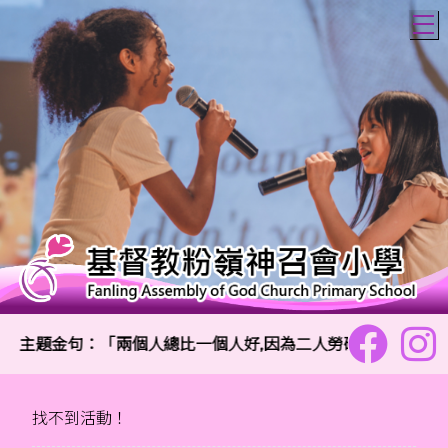
T
主題金句：「兩個人總比一個人好,因為二人勞碌同得美好的果效
找不到活動！