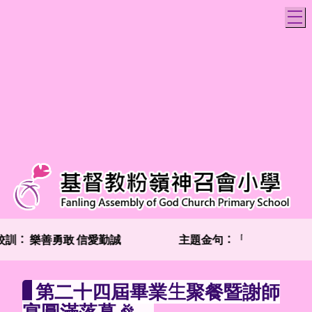
T
訓：
樂善勇敢 信愛勤誠
主題金句：「兩個人總比一個
第二十四屆畢業生聚餐暨謝師
宴圓滿落幕🎉