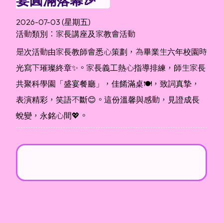
2026-07-03 (星期五)
活動類別：家長講座及家教會活動
是次活動由家長教師會悉心策劃，為畢業生六年校園時
光寫下璀璨終章✨。家長義工熱心指導排練，師生家長
共聚科學園「盛宴餐廳」，佳餚滿桌🍽️，致詞真摯，
表演精彩，笑語不斷😊。這份溫馨與感動，見證成長
蛻變，永銘心間💖。