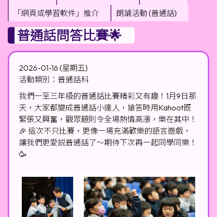
「網頁或學習軟件」推介
朗誦活動 (普通話)
普通話問答比賽🌟
2026-01-16 (星期五)
活動類別：普通話科
我們一至三年級的普通話比賽精彩又有趣！1月9日那
天，大家都變成普通話小達人，搶答時用Kahoot既
緊張又興奮，觀眾題則令全場熱情高漲，樂在其中！
🎉 這次不只比賽，更像一場充滿歡樂的語言遊戲，
讓我們更愛説普通話了～期待下次再一起同學同樂！
🥳