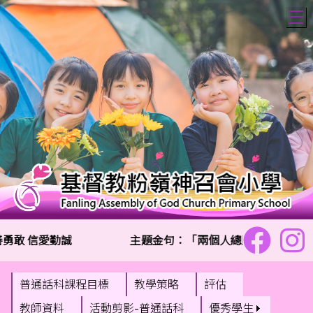
T
勇敢 信愛勤誠
主題金句：「兩個人總比一個人好,因為
普通話科課程目標
教學策略
評估
教師資料
活動剪影-普通話科
優秀學生