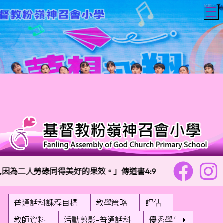
T
因為二人勞碌同得美好的果效。」傳道書4:9
校訓：
普通話科課程目標
教學策略
評估
教師資料
活動剪影-普通話科
優秀學生