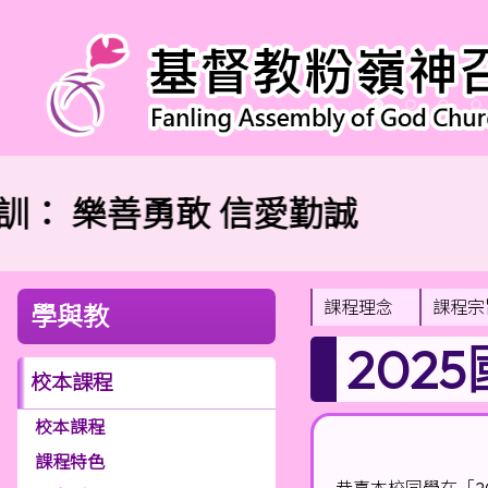
訓：
樂善勇敢 信愛勤誠
課程理念
課程宗
學與教
202
校本課程
校本課程
課程特色