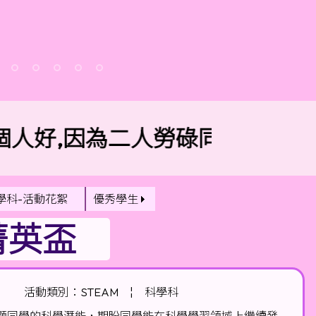
人好,因為二人勞碌同得美好的果
學科-活動花絮
優秀學生
菁英盃
活動類別：STEAM
¦
科學科