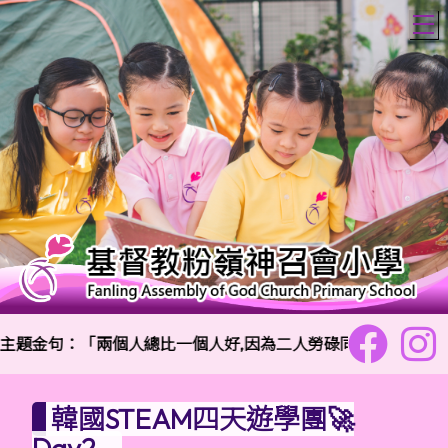
T
主題金句：「兩個人總比一個人好,因為二人勞碌同得美好的果效。
韓國STEAM四天遊學團🚀
Day2