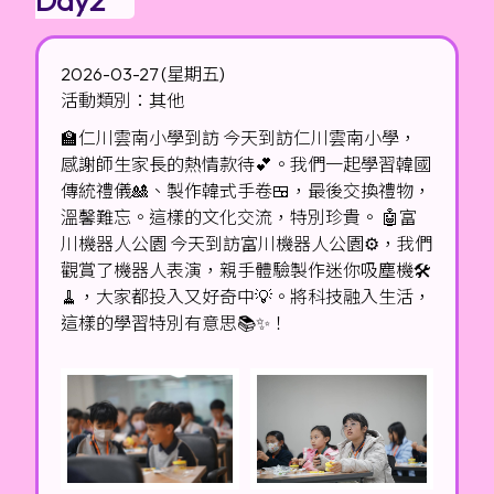
2026-03-27 (星期五)
活動類別：其他
🏫仁川雲南小學到訪 今天到訪仁川雲南小學，
感謝師生家長的熱情款待💕。我們一起學習韓國
傳統禮儀🎎、製作韓式手卷🍱，最後交換禮物，
溫馨難忘。這樣的文化交流，特別珍貴。 🤖富
川機器人公園 今天到訪富川機器人公園⚙️，我們
觀賞了機器人表演，親手體驗製作迷你吸塵機🛠️
🧹，大家都投入又好奇中💡。將科技融入生活，
這樣的學習特別有意思📚✨！