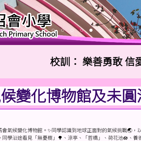
校訓：
樂善勇敢 信愛勤
氣候變化博物館及未圓
會氣候變化博物館。✨同學認識到地球正面對的氣候挑戰🌏，以
。同學沿途看見「無憂樹」🌳、涼亭、「哲橋」、荷花池🪷、養德