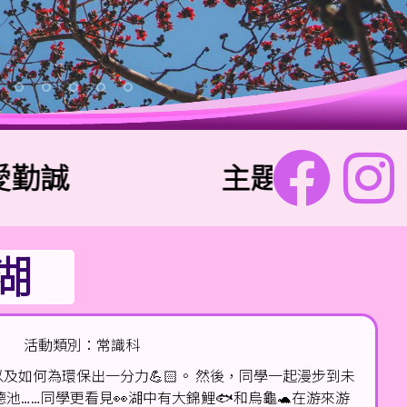
誠
主題金句：「兩個人
湖
活動類別：常識科
及如何為環保出一分力💪🏻。 然後，同學一起漫步到未
池……同學更看見👀湖中有大錦鯉🐟和烏龜🐢在游來游