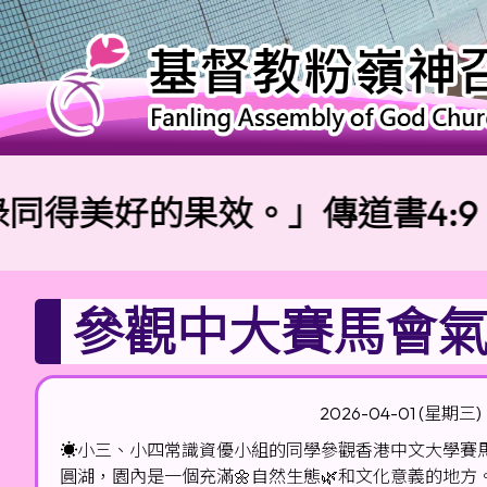
美好的果效。」傳道書4:9
參觀中大賽馬會
2026-04-01 (星期三)
☀️小三、小四常識資優小組的同學參觀香港中文大學賽馬
圓湖，園內是一個充滿🌼自然生態🌿和文化意義的地方