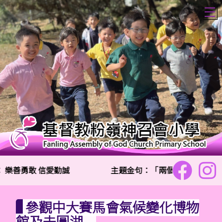
T
樂善勇敢 信愛勤誠
主題金句：「兩個人總比一個人好
參觀中大賽馬會氣候變化博物
館及未圓湖