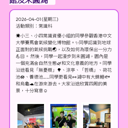
2026-04-01 (星期三)
活動類別：常識科
☀️小三、小四常識資優小組的同學參觀香港中文
大學賽馬會氣候變化博物館。✨同學認識到地球
正面對的氣候挑戰🌏，以及如何為環保出一分力
💪🏻。 然後，同學一起漫步到未圓湖，園內是
一個充滿🌼自然生態🌿和文化意義的地方。同學
沿途看見「無憂樹」🌳、涼亭、「哲橋」、荷花
池🪷、養德池……同學更看見👀湖中有大錦鯉🐟
和烏龜🐢在游來游去。大家沿途欣賞四周的美
景，十分寫意☺️