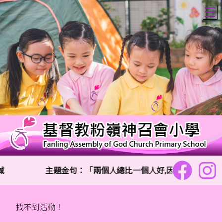
T
誠
主題金句：「兩個人總比一個人好,因為二人勞碌同得
找不到活動！