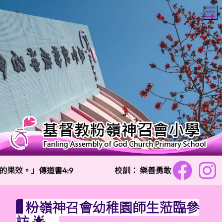
T
果效。」傳道書4:9
校訓：
樂善勇敢 信愛勤誠
粉嶺神召會幼稚園師生蒞臨參
訪 🌟