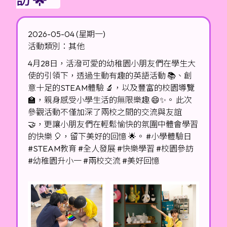
2026-05-04 (星期一)
活動類別：其他
4月28日，活潑可愛的幼稚園小朋友們在學生大
使的引領下，透過生動有趣的英語活動 📚、創
意十足的STEAM體驗 🔬，以及豐富的校園導覽
🏫，親身感受小學生活的無限樂趣 😄✨。 此次
參觀活動不僅加深了兩校之間的交流與友誼
🤝，更讓小朋友們在輕鬆愉快的氛圍中體會學習
的快樂 🎈，留下美好的回憶 🌟。 #小學體驗日
#STEAM教育 #全人發展 #快樂學習 #校園參訪
#幼稚園升小一 #兩校交流 #美好回憶