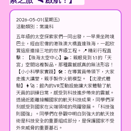
2026-05-01 (星期五)
活動類別：常識科
五年級的太空探索家們一同出發，一早乘坐跨境
巴士，經由宏偉的港珠澳大橋直達珠海，一起欣
賞這座連接三地的世界級工程。 📍 精彩行程直
擊： 【珠海太空中心】🚁：親眼見到 1:1 的「天
宮」空間站複製品，那種震撼感真的無法形容！
【小小科學家實踐】🛠️：在導賞員帶領下，大家
走進大講堂，親手製作火箭模型。 【沈浸式體
驗】👩‍🚀：館內的VR互動設施讓大家體驗了航
天員的訓練日常，感受到科技進步帶來的震撼。
透過近距離接觸國家的航天科技成果，同學們深
刻感受到國家在尖端領域的飛躍發展。「科技強
則國強」。同學們在參觀中明白到強大的航天技
術是科技安全的重要組成部分，是保護國家不受
外來威脅的重要基石。