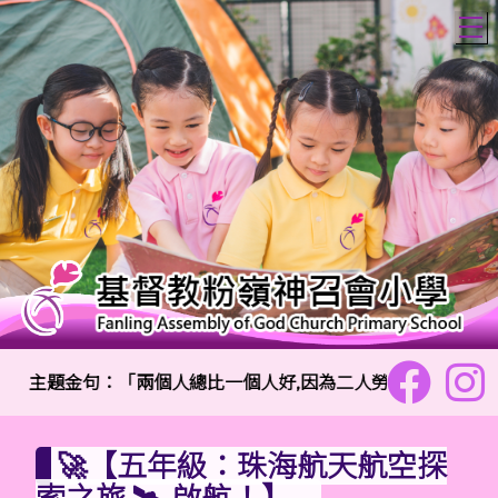
T
主題金句：「兩個人總比一個人好,因為二人勞碌同得美好的果
🚀【五年級：珠海航天航空探
索之旅 🛰️ 啟航！】